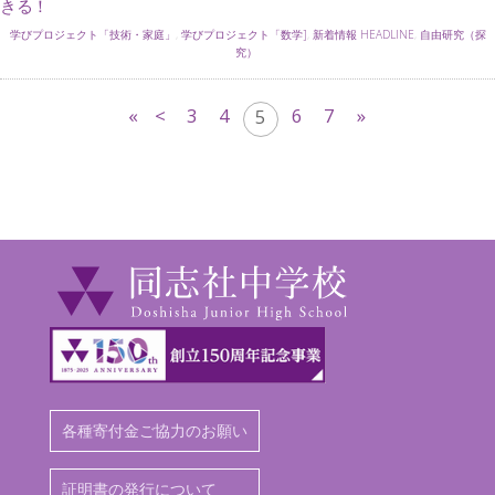
きる！
学びプロジェクト「技術・家庭」
,
学びプロジェクト「数学]
,
新着情報 HEADLINE
,
自由研究（探
究）
«
<
3
4
6
7
»
5
各種寄付金ご協力のお願い
証明書の発行について