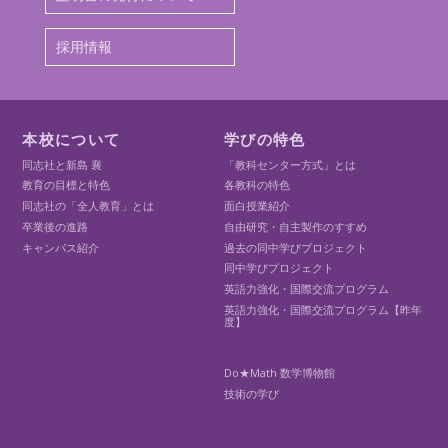
採用情報
本校について
学びの特色
同志社と新島 襄
「教科センター方式」とは
教育の目標と特色
各教科の特色
同志社の「全人教育」とは
面白授業紹介
卒業後の進路
自由研究・自主製作のすすめ
キャンパス紹介
過去の同中学びプロジェクト
同中学びプロジェクト
英語力強化・国際交流プログラム
英語力強化・国際交流プログラム【昨年
度】
Do★Math 数学博物館
技術の学び