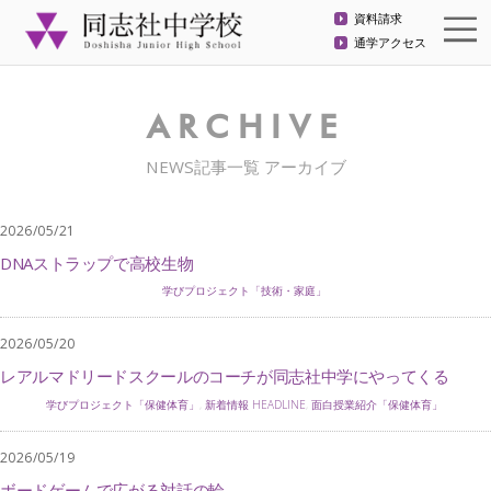
資料請求
通学アクセス
ARCHIVE
NEWS記事一覧 アーカイブ
2026/05/21
DNAストラップで高校生物
学びプロジェクト「技術・家庭」
2026/05/20
レアルマドリードスクールのコーチが同志社中学にやってくる
学びプロジェクト「保健体育」
,
新着情報 HEADLINE
,
面白授業紹介「保健体育」
2026/05/19
ボードゲームで広がる対話の輪