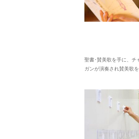
聖書･賛美歌を手に、チ
ガンが演奏され賛美歌を