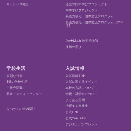
キャンパス紹介
過去の同中学びプロジェクト
同中学びプロジェクト
英語力強化・国際交流プログラム
英語力強化・国際交流プログラム【昨年
度】
Do★Math 数学博物館
技術の学び
学校生活
入試情報
多彩な行事
入試情報TOP
1日の学校生活
入試に関するイベント
生徒会活動
本校の入試について
図書・メディアセンター
学費・奨学金について
よくある質問
活躍する卒業生
なべやんの学内探訪
公式LINE
公式YouTube
デジタルパンフレット