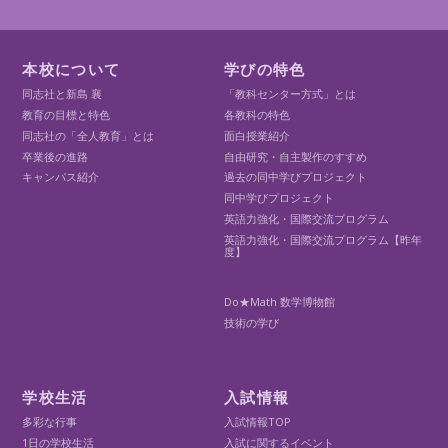
本校について
学びの特色
同志社と新島 襄
「教科センター方式」とは
教育の目標と特色
各教科の特色
同志社の「全人教育」とは
面白授業紹介
卒業後の進路
自由研究・自主製作のすすめ
キャンパス紹介
過去の同中学びプロジェクト
同中学びプロジェクト
英語力強化・国際交流プログラム
英語力強化・国際交流プログラム【昨年
度】
Do★Math 数学博物館
技術の学び
学校生活
入試情報
多彩な行事
入試情報TOP
1日の学校生活
入試に関するイベント