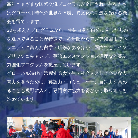
毎年さまざまな国際交流プログラムが企画され、生徒たち
はグローバル時代の世界を体感、異文化の刺激を受ける機
会を得ています。
20を超えるプログラムから、生徒自身が自分に合ったもの
を選択できることが特徴で、欧米圏からアジア諸国までバ
ラエティに富んだ留学・研修があるほか、国内でも、イン
グリッシュキャンプ、英語エクステンション講座など英語
力強化プログラムを拡充しています。
グローバル時代に活躍する大学生・社会人として必要な人
間力を養うために、英語力・コミュニケーション力を高め
ることも視野に入れ、専門家の協力を得ながら取り組みを
進めています。