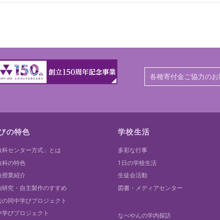
各種寄付金ご協力のお
びの特色
学校生活
教科センター方式」とは
多彩な行事
教科の特色
1日の学校生活
白授業紹介
生徒会活動
由研究・自主製作のすすめ
図書・メディアセンター
去の同中学びプロジェクト
中学びプロジェクト
なべやんの学内探訪