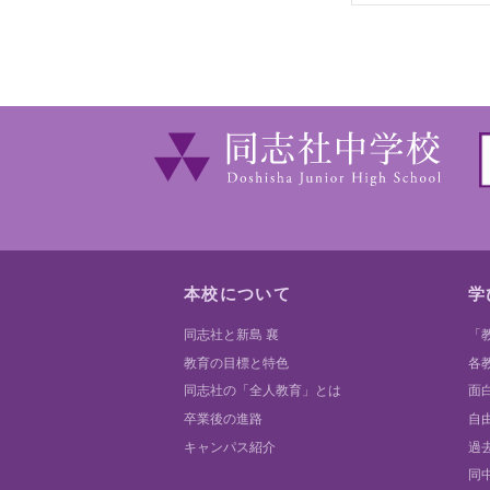
本校について
学
同志社と新島 襄
「
教育の目標と特色
各
同志社の「全人教育」とは
面
卒業後の進路
自
キャンパス紹介
過
同