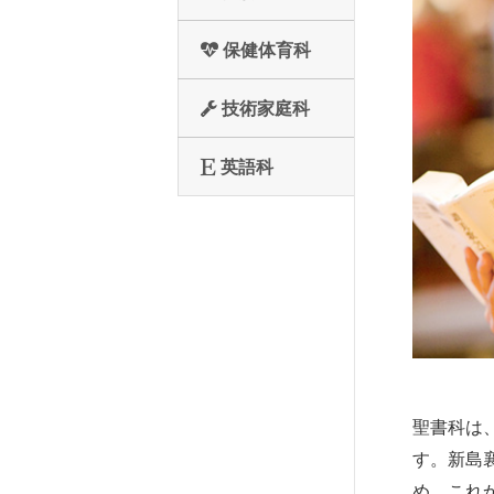
保健体育科
技術家庭科
英語科
聖書科は
す。新島
め、これ