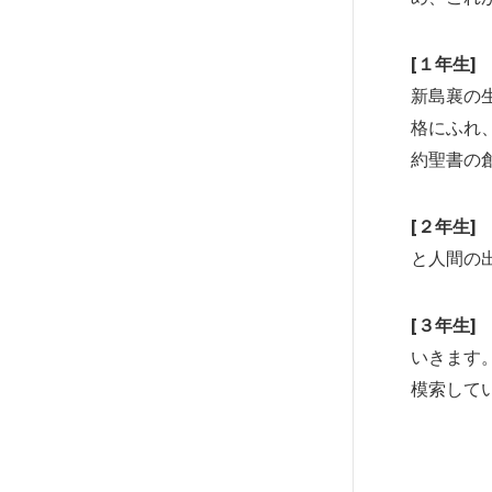
[１年生]
新島襄の
格にふれ
約聖書の
[２年生]
と人間の
[３年生]
いきます
模索して