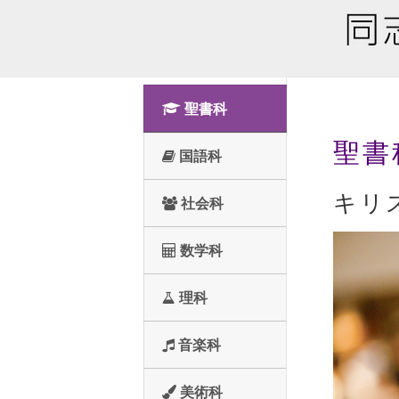
聖書科
聖書
国語科
キリ
社会科
数学科
理科
音楽科
美術科