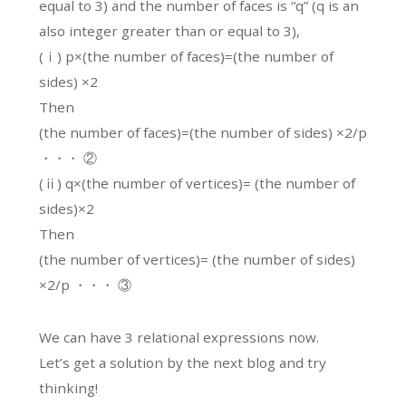
equal to 3) and the number of faces is “q” (q is an
also integer greater than or equal to 3),
(ⅰ) p×(the number of faces)=(the number of
sides) ×2
Then
(the number of faces)=(the number of sides) ×2/p
・・・ ②
(ⅱ) q×(the number of vertices)= (the number of
sides)×2
Then
(the number of vertices)= (the number of sides)
×2/p ・・・ ③
We can have 3 relational expressions now.
Let’s get a solution by the next blog and try
thinking!