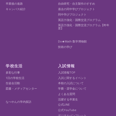
卒業後の進路
自由研究・自主製作のすすめ
キャンパス紹介
過去の同中学びプロジェクト
同中学びプロジェクト
英語力強化・国際交流プログラム
英語力強化・国際交流プログラム【昨年
度】
Do★Math 数学博物館
技術の学び
学校生活
入試情報
多彩な行事
入試情報TOP
1日の学校生活
入試に関するイベント
生徒会活動
本校の入試について
図書・メディアセンター
学費・奨学金について
よくある質問
活躍する卒業生
なべやんの学内探訪
公式LINE
公式YouTube
デジタルパンフレット