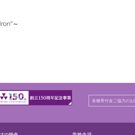
edron”～
各種寄付金ご協力のお
びの特色
学校生活