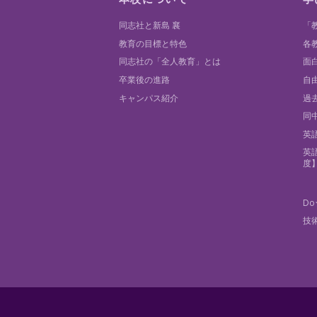
同志社と新島 襄
「
教育の目標と特色
各
同志社の「全人教育」とは
面
卒業後の進路
自
キャンパス紹介
過
同
英
英
度
Do
技