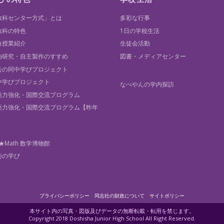
教科センター方式」とは
多彩な行事
教科の特色
1日の学校生活
白授業紹介
生徒会活動
由研究・自主製作のすすめ
図書・メディアセンター
去の同中学びプロジェクト
中学びプロジェクト
なべやんの学内探訪
語力強化・国際交流プログラム
語力強化・国際交流プログラム【昨年
】
★Math 数学博物館
術の学び
プライバシーポリシー
同志社の財政について
サイトポリシー
本サイト内の写真・図版及びデータの無断転載・転用を禁じます。
Copyright 2018 Doshisha Junior High School All Right Reserved.