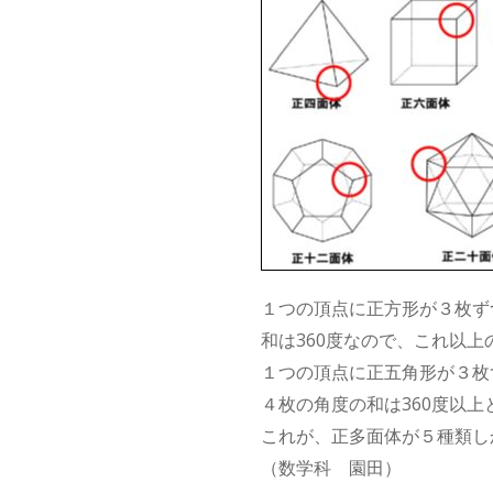
１つの頂点に正方形が３枚ず
和は360度なので、これ以
１つの頂点に正五角形が３枚
４枚の角度の和は360度以
これが、正多面体が５種類し
（数学科 園田）