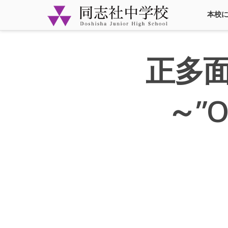
本校
正多
～”On