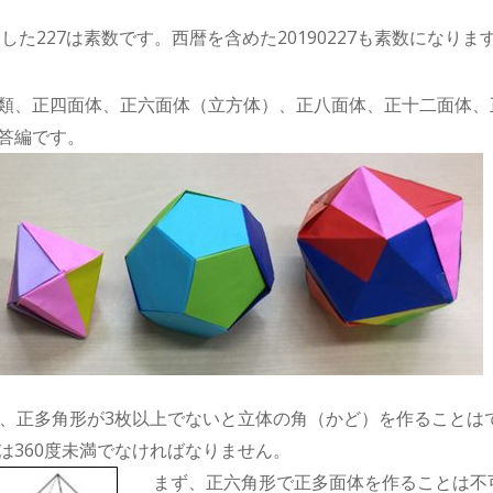
した227は素数です。西暦を含めた20190227も素数になりま
類、正四面体、正六面体（立方体）、正八面体、正十二面体、
答編です。
は、正多角形が3枚以上でないと立体の角（かど）を作ることは
は360度未満でなければなりません。
まず、正六角形で正多面体を作ることは不