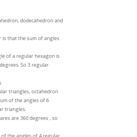
ctahedron, dodecahedron and
 is that the sum of angles
gle of a regular hexagon is
degrees. So 3 regular
.
lar triangles, octahedron
sum of the angles of 6
r triangles.
ares are 360 degrees , so
of the angles of 4 regular