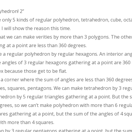
yhedron! 2”
e only 5 kinds of regular polyhedron, tetrahedron, cube, o
 I will show the reason this time.
that we can make verities by more than 3 polygons. The other
ng at a point are less than 360 degrees.
ake a regular polyhedron by regular hexagons. An interior an
 angles of 3 regular hexagons gathering at a point are 360 
x because those get to be flat.
a corner where the sum of angles are less than 360 degrees
les, squares, pentagons. We can make tetrahedron by 3 regu
ahedron by 5 regular triangles gathering at a point. But the 
egrees, so we can’t make polyhedron with more than 6 regula
es gathering at a point, but the sum of the angles of 4 squ
ith more than 4 squares.
by 3 regular pentagons gathering at a point, but the sum 