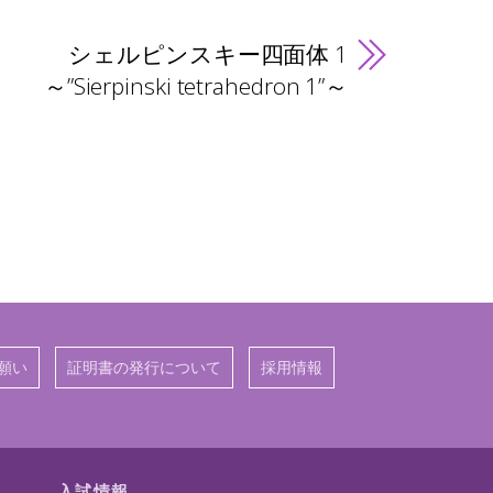
シェルピンスキー四面体 1
～”Sierpinski tetrahedron 1”～
願い
証明書の発行について
採用情報
入試情報