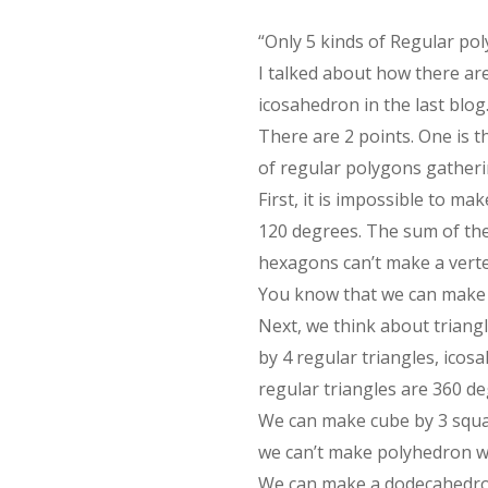
“Only 5 kinds of Regular pol
I talked about how there ar
icosahedron in the last blog.
There are 2 points. One is 
of regular polygons gatheri
First, it is impossible to m
120 degrees. The sum of the
hexagons can’t make a verte
You know that we can make 
Next, we think about triang
by 4 regular triangles, icos
regular triangles are 360 d
We can make cube by 3 squar
we can’t make polyhedron w
We can make a dodecahedron 