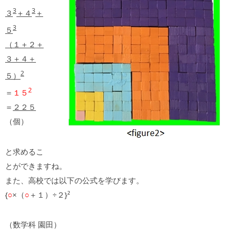
3
3
３
＋４
＋
3
５
（１＋２＋
３＋４＋
2
５）
2
＝
１５
＝
２２５
（個）
と求めるこ
とができますね。
また、高校では以下の公式を学びます。
{
○
×（
○
＋１）÷２}²
（数学科 園田）