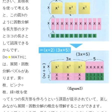
ださい。直積表
を使って考える
と、この図3の
ように因数分解
を長方形のタテ
とヨコの長さと
して認識できる
からです。
Do
★
MATHに
は、展開・因数
分解パズルがあ
ります。黄○
枚、ピンク○
枚、緑○枚を使
って１つの長方形を作ろうという課題が提示されていて、楽し
みながら展開・因数分解の概念を理解することができます。