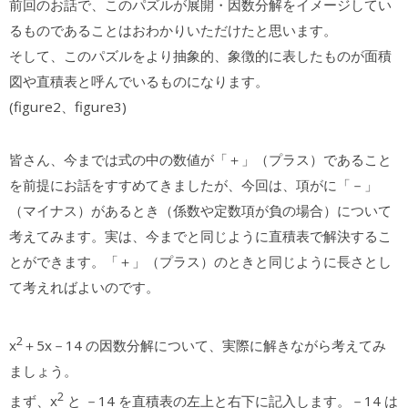
前回のお話で、このパズルが展開・因数分解をイメージしてい
るものであることはおわかりいただけたと思います。
そして、このパズルをより抽象的、象徴的に表したものが面積
図や直積表と呼んでいるものになります。
(figure2、figure3)
皆さん、今までは式の中の数値が「＋」（プラス）であること
を前提にお話をすすめてきましたが、今回は、項がに「－」
（マイナス）があるとき（係数や定数項が負の場合）について
考えてみます。実は、今までと同じように直積表で解決するこ
とができます。「＋」（プラス）のときと同じように長さとし
て考えればよいのです。
2
x
＋5x－14 の因数分解について、実際に解きながら考えてみ
ましょう。
2
まず、x
と －14 を直積表の左上と右下に記入します。－14 は