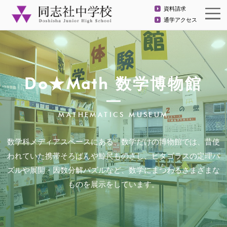
資料請求
通学アクセス
Do★Math 数学博物館
MATHEMATICS MUSEUM
数学科メディアスペースにある、数学だけの博物館では、昔使
われていた携帯そろばんや鯨尺ものさし、ピタゴラスの定理パ
ズルや展開・因数分解パズルなど、数学にまつわるさまざまな
ものを展示をしています。