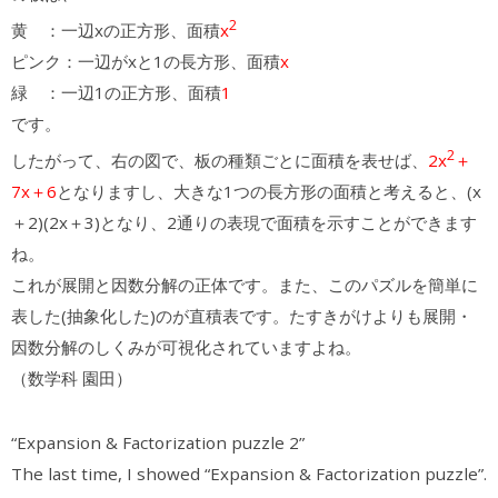
2
黄 ：一辺xの正方形、面積
x
ピンク：一辺がxと1の長方形、面積
x
緑 ：一辺1の正方形、面積
1
です。
2
したがって、右の図で、板の種類ごとに面積を表せば、
2x
＋
7x＋6
となりますし、大きな1つの長方形の面積と考えると、(x
＋2)(2x＋3)となり、2通りの表現で面積を示すことができます
ね。
これが展開と因数分解の正体です。また、このパズルを簡単に
表した(抽象化した)のが直積表です。たすきがけよりも展開・
因数分解のしくみが可視化されていますよね。
（数学科 園田）
“Expansion & Factorization puzzle 2”
The last time, I showed “Expansion & Factorization puzzle”.