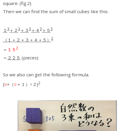
square. (fig.2)
Then we can find the sum of small cubes like this.
3
3
3
3
3
１
＋２
＋３
＋４
＋５
2
（１＋２＋３＋４＋５）
2
＝
１５
＝
２２５
(pieces)
So we also can get the following formula.
2
{
○
×（
○
＋１）÷２}