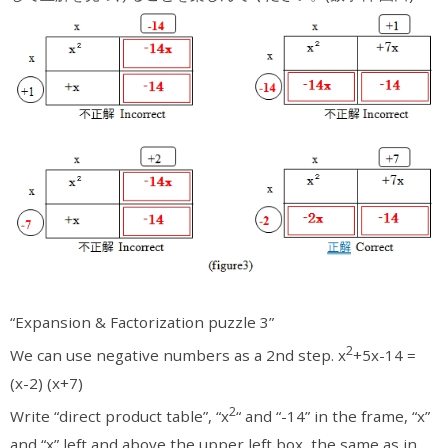
“Expansion & Factorization puzzle 3”
2
We can use negative numbers as a 2nd step. x
+5x-14 =
(x-2) (x+7)
2
Write “direct product table”, “x
“ and “-14” in the frame, “x”
and “x” left and above the upper left box, the same as in