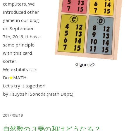
computers. We
introduced other
game in our blog
on September
7th, 2016. It has a
same principle
with this card
sorter.
We exhibits it in
Do
★
MATH.
Let’s try it together!
by Tsuyoshi Sonoda (Math Dept.)
2017/09/19
自然数の３乗の和はどうなる？