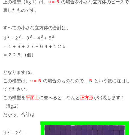
上の模型（fig.1）は、
○＝５
の場合を小さな立方体のピースで
表したものです。
すべての小さな立方体の合計は、
3
3
3
3
3
１
＋２
＋３
＋４
＋５
＝１＋８＋２７＋６４＋１２５
＝
２２５
（個）
となりますね。
この模型は、
○＝５
の場合のものなので、
５
という数に注目し
てください。
この模型を
平面上
に並べると、なんと
正方形
が出現します！
（fig.2）
だから、合計は
3
3
１
＋２
＋