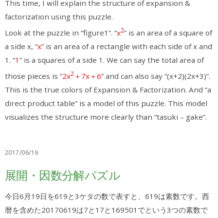
This time, I will explain the structure of expansion &
factorization using this puzzle.
2
Look at the puzzle in “figure1”. “
x
” is an area of a square of
a side x, “
x
” is an area of a rectangle with each side of x and
1. “
1
” is a squares of a side 1. We can say the total area of
2
those pieces is “
2x
＋7x＋6
” and can also say “(x+2)(2x+3)”.
This is the true colors of Expansion & Factorization. And “a
direct product table” is a model of this puzzle. This model
visualizes the structure more clearly than “tasuki – gake”.
2017/06/19
展開・因数分解パズル
今日6月19日を619と3ケタの数で表すと、619は素数です。西
暦を含めた20170619は7と17と169501でという3つの素数で