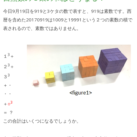
今日9月19日を919と3ケタの数で表すと、919は素数です。西
暦を含めた20170919は1009と19991という２つの素数の積で
表されるので、素数ではありません。
3
１
＋
3
２
＋
3
３
＋・
・・
3
＋
○
＝ ？
この合計はいくつになるでしょうか。