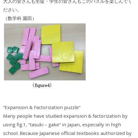
大人の皆さんも生徒・学生の皆さんもこのパズルを楽しんでく
ださい。
（数学科 園田）
“Expansion & Factorization puzzle”
Many people have studied expansion & factorization by
using fig.1, “tasuki – gake” in Japan, especially in high
school. Because Japanese official textbooks authorized by