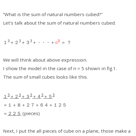
“What is the sum of natural numbers cubed?”
Let’s talk about the sum of natural numbers cubed.
3
3
3
3
１
＋２
＋３
＋・・・＋
○
＝ ？
We will think about above expression.
I show the model in the case of n = 5 shown in fig.1.
The sum of small cubes looks like this.
3
3
3
3
3
１
＋２
＋３
＋４
＋５
＝１＋８＋２７＋６４＋１２５
＝
２２５
(pieces)
Next, I put the all pieces of cube on a plane, those make a