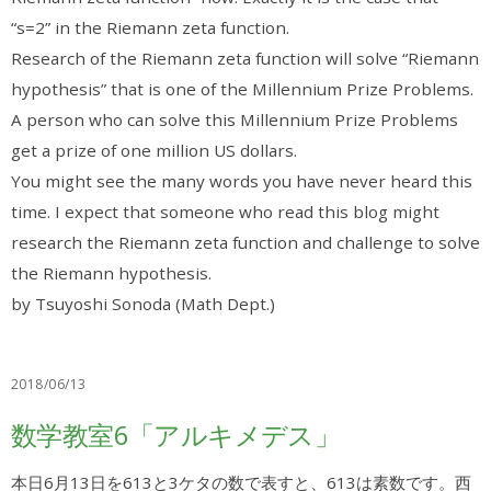
“s=2” in the Riemann zeta function.
Research of the Riemann zeta function will solve “Riemann
hypothesis” that is one of the Millennium Prize Problems.
A person who can solve this Millennium Prize Problems
get a prize of one million US dollars.
You might see the many words you have never heard this
time. I expect that someone who read this blog might
research the Riemann zeta function and challenge to solve
the Riemann hypothesis.
by Tsuyoshi Sonoda (Math Dept.)
2018/06/13
数学教室6「アルキメデス」
本日6月13日を613と3ケタの数で表すと、613は素数です。西