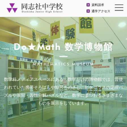
資料請求
通学アクセス
Do★Math 数学博物館
MATHEMATICS MUSEUM
数学科メディアスペースにある、数学だけの博物館では、昔使
われていた携帯そろばんや鯨尺ものさし、ピタゴラスの定理パ
ズルや展開・因数分解パズルなど、数学にまつわるさまざまな
ものを展示をしています。