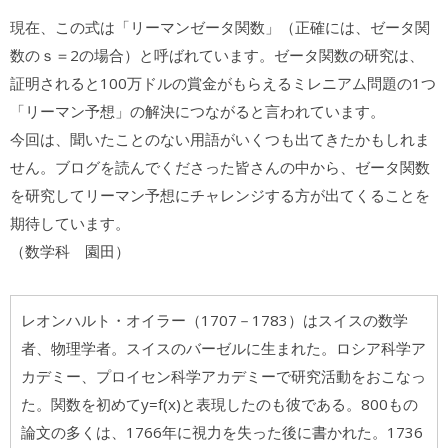
現在、この式は「リーマンゼータ関数」（正確には、ゼータ関
数のｓ＝2の場合）と呼ばれています。ゼータ関数の研究は、
証明されると100万ドルの賞金がもらえるミレニアム問題の1つ
「リーマン予想」の解決につながると言われています。
今回は、聞いたことのない用語がいくつも出てきたかもしれま
せん。ブログを読んでくださった皆さんの中から、ゼータ関数
を研究してリーマン予想にチャレンジする方が出てくることを
期待しています。
（数学科 園田）
レオンハルト・オイラー（1707－1783）はスイスの数学
者、物理学者。スイスのバーゼルに生まれた。ロシア科学ア
カデミー、プロイセン科学アカデミーで研究活動をおこなっ
た。関数を初めてy=f(x)と表現したのも彼である。800もの
論文の多くは、1766年に視力を失った後に書かれた。1736