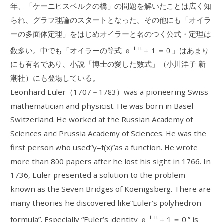
年、「ケーニヒスベルクの橋」の問題を解いたことは広く知
られ、グラフ理論のスタートとなった。その他にも「オイラ
ーの多面体定理」をはじめオイラーと名のつく公式・定理は
ｉπ
数多い。中でも「オイラーの等式 ｅ
＋１＝０」はあまり
にも有名であり、小説「博士の愛した数式」（小川洋子 新
潮社）にも登場している。
Leonhard Euler（1707－1783）was a pioneering Swiss
mathematician and physicist. He was born in Basel
Switzerland. He worked at the Russian Academy of
Sciences and Prussia Academy of Sciences. He was the
first person who used“y=f(x)”as a function. He wrote
more than 800 papers after he lost his sight in 1766. In
1736, Euler presented a solution to the problem
known as the Seven Bridges of Koenigsberg. There are
many theories he discovered like“Euler’s polyhedron
ｉπ
formula”. Especially “Euler’s identity ｅ
＋１＝０” is