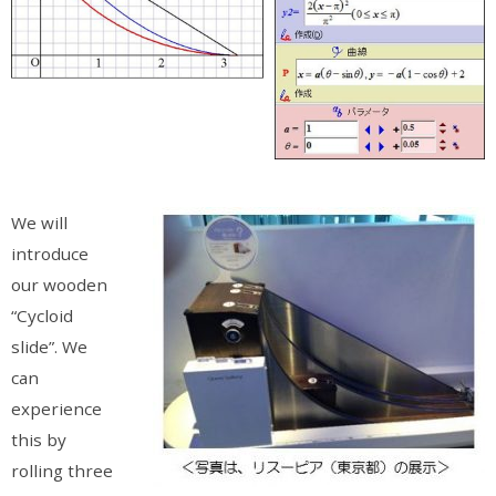
We will
introduce
our wooden
“Cycloid
slide”. We
can
experience
this by
rolling three