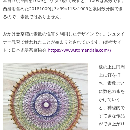
本日10月9日を1009と4ケタの数で表すと、1009は素数です。
西暦を含めた20181009は3×59×113×1009と素因数分解でき
るので、素数ではありません。
糸かけ曼荼羅は素数の性質を利用したデザインです。シュタイ
ナー教育で使われたことが始まりとされています。(参考サイ
ト：日本糸曼荼羅協会
https://www.itomandala.com/)
板の上に円周
上に釘を打
ち、素数ごと
に数色の糸を
かけていく
と、神秘的で
すてきな作品
ができ上がり