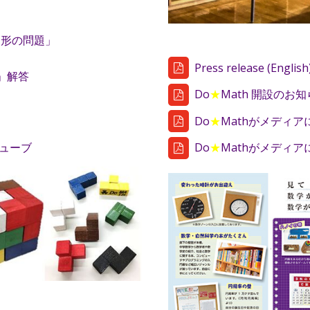
角形の問題」
Press release (English
」解答
Do
★
Math 開設のお
Do
★
Mathがメディア
ューブ
Do
★
Mathがメディア