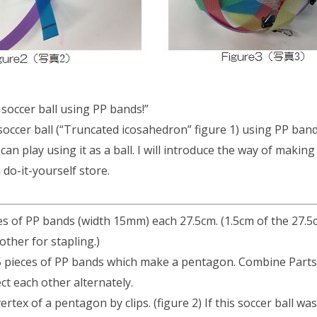
 soccer ball using PP bands!”
soccer ball (“Truncated icosahedron” figure 1) using PP band
an play using it as a ball. I will introduce the way of making
 do-it-yourself store.
ces of PP bands (width 15mm) each 27.5cm. (1.5cm of the 27.5c
other for stapling.)
5 pieces of PP bands which make a pentagon. Combine Part
ct each other alternately.
ertex of a pentagon by clips. (figure 2) If this soccer ball was