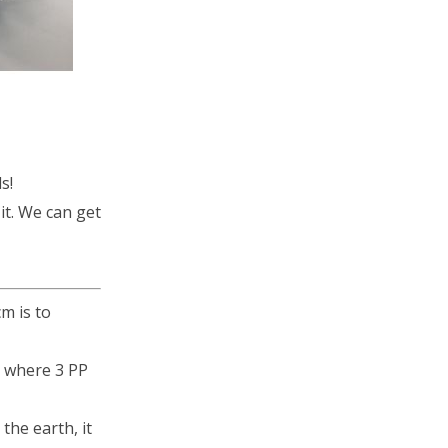
s!
 it. We can get
m is to
s where 3 PP
 the earth, it