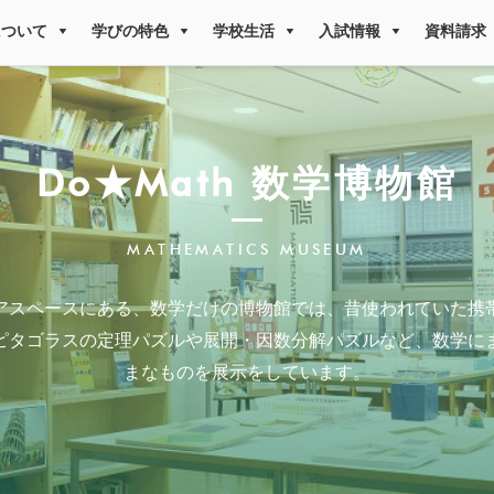
について
学びの特色
学校生活
入試情報
資料請求
Do★Math 数学博物館
MATHEMATICS MUSEUM
アスペースにある、数学だけの博物館では、昔使われていた携
ピタゴラスの定理パズルや展開・因数分解パズルなど、数学に
まなものを展示をしています。