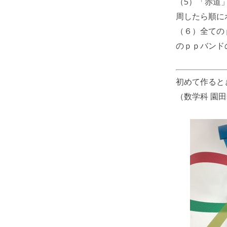
（5）「赤道
周したら順に
（６）全ての
のｐｐバンド
初めて作ると
（数学科 園