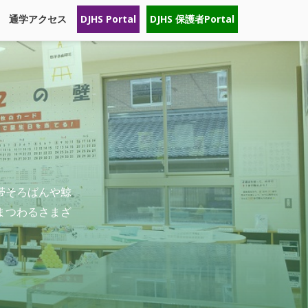
通学アクセス
DJHS Portal
DJHS 保護者Portal
帯そろばんや鯨
まつわるさまざ