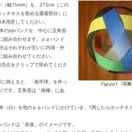
ド（幅15mm）を、27.5cm（この
はホッチキスを留める重複部分）に
6本用意してください。
5本のppバンドを、中心に五角形
に組み合わせます。ｐｐバンド
分はそれぞれが互いに内側・外
に組み合わせてください。
の頂点をクリップで留めてくださ
球に例えると、「南半球」を作っ
ジです。五角形は「南極」にあ
1本（白）を他のｐｐバンドにかけていき、1周したらホッチキ
いバンドは「赤道」のイメージです。