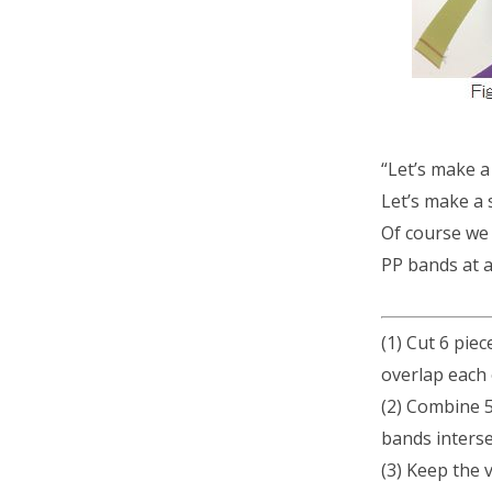
“Let’s make a
Let’s make a 
Of course we c
PP bands at a
(1) Cut 6 pie
overlap each 
(2) Combine 
bands interse
(3) Keep the v