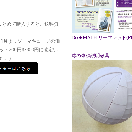
まとめて購入すると、送料無
Do★MATH リーフレット(PD
6年1月よりソーマキューブの価
ット200円を300円に改定い
球の体積説明教具
た。）