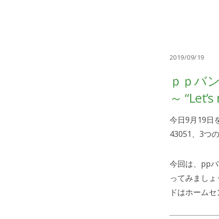
2019/09/19
ｐｐバ
～ “Let’s
今日9月19日
43051、
今回は、pp
ってみましょ
ドはホームセ