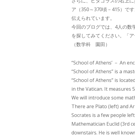
さらに、ピタゴラスの右上に
ア（350～370頃－415
伝えられています。
今回のブログでは、4人の数
を探してみてください。「ア
（数学科 園田）
“School of Athens’ － An enc
“School of Athens” is a mast
“School of Athens” is locat
in the Vatican. It measures 
We will introduce some math
There are Plato (left) and Ari
Socrates is a few people left
Mathematician Euclid (3rd ce
downstairs. He is well known