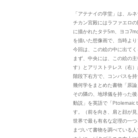
「アテナイの学堂」は、ルネサ
チカン宮殿にはラファエロの
に描かれたタテ5m、ヨコ7
を描いた想像画で、当時より
今回は、この絵の中に出てく
まず、中央には、この絵の主
す）とアリストテレス（右）
階段下右方で、コンパスを持
幾何学をまとめた書物「原論
その隣の、地球儀を持った後
動説」を英語で「Ptolema
す。（前を向き、肩と顔が見
世界で最も有名な定理の一つ
まづいて書物を調べている人