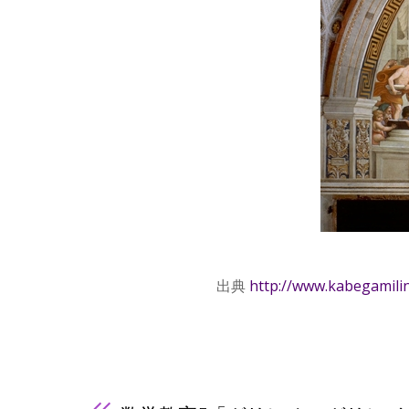
出典
http://www.kabegamili