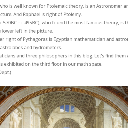
 who is well known for Ptolemaic theory, is an Astronomer
icture. And Raphael is right of Ptolemy.
c.570BC－c.495BC), who found the most famous theory, is t
lower left in the picture.
er right of Pythagoras is Egyptian mathematician and astro
 astrolabes and hydrometers.
icians and three philosophers in this blog. Let’s find them
is exhibited on the third floor in our math space.
ept.)