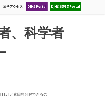
通学アクセス
DJHS Portal
DJHS 保護者Portal
学者、科学者
－
×11131と素因数分解できるの