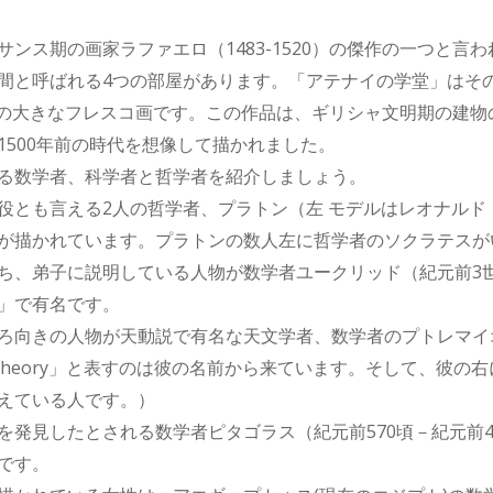
ンス期の画家ラファエロ（1483-1520）の傑作の一つと言
間と呼ばれる4つの部屋があります。「アテナイの学堂」はそ
mの大きなフレスコ画です。この作品は、ギリシャ文明期の建物
1500年前の時代を想像して描かれました。
る数学者、科学者と哲学者を紹介しましょう。
役とも言える2人の哲学者、プラトン（左 モデルはレオナルド
が描かれています。プラトンの数人左に哲学者のソクラテスが
ち、弟子に説明している人物が数学者ユークリッド（紀元前3
」で有名です。
ろ向きの人物が天動説で有名な天文学者、数学者のプトレマイオ
ic theory」と表すのは彼の名前から来ています。そして、彼
えている人です。）
を発見したとされる数学者ピタゴラス（紀元前570頃－紀元前4
です。