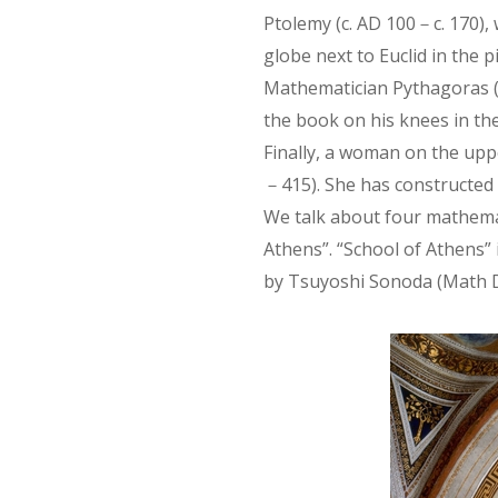
Ptolemy (c. AD 100－c. 170),
globe next to Euclid in the p
Mathematician Pythagoras (
the book on his knees in the 
Finally, a woman on the upp
－415). She has constructed
We talk about four mathemat
Athens”. “School of Athens” 
by Tsuyoshi Sonoda (Math D