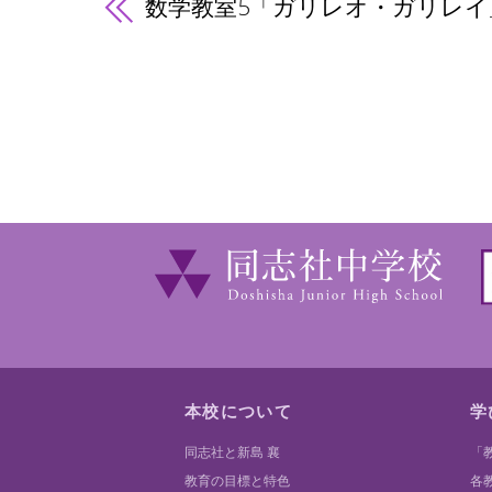
数学教室5「ガリレオ・ガリレイ
本校について
学
同志社と新島 襄
「
教育の目標と特色
各