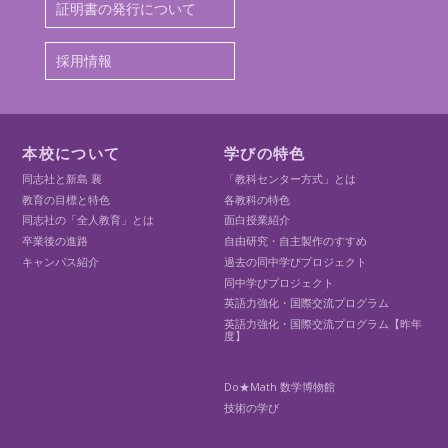
証明書の発行について
採用情報
本校について
学びの特色
同志社と新島 襄
「教科センター方式」とは
教育の目標と特色
各教科の特色
同志社の「全人教育」とは
面白授業紹介
卒業後の進路
自由研究・自主製作のすすめ
キャンパス紹介
過去の同中学びプロジェクト
同中学びプロジェクト
英語力強化・国際交流プログラム
英語力強化・国際交流プログラム【昨年
度】
Do★Math 数学博物館
技術の学び