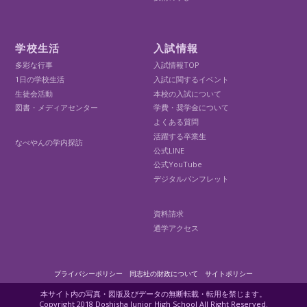
学校生活
入試情報
多彩な行事
入試情報TOP
1日の学校生活
入試に関するイベント
生徒会活動
本校の入試について
図書・メディアセンター
学費・奨学金について
よくある質問
活躍する卒業生
なべやんの学内探訪
公式LINE
公式YouTube
デジタルパンフレット
資料請求
通学アクセス
プライバシーポリシー
同志社の財政について
サイトポリシー
本サイト内の写真・図版及びデータの無断転載・転用を禁じます。
Copyright 2018 Doshisha Junior High School All Right Reserved.