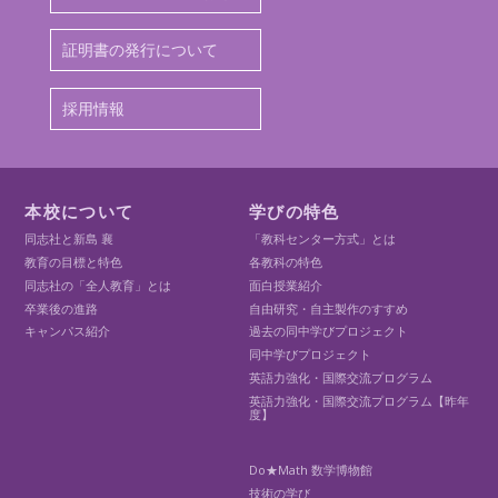
証明書の発行について
採用情報
本校について
学びの特色
同志社と新島 襄
「教科センター方式」とは
教育の目標と特色
各教科の特色
同志社の「全人教育」とは
面白授業紹介
卒業後の進路
自由研究・自主製作のすすめ
キャンパス紹介
過去の同中学びプロジェクト
同中学びプロジェクト
英語力強化・国際交流プログラム
英語力強化・国際交流プログラム【昨年
度】
Do★Math 数学博物館
技術の学び