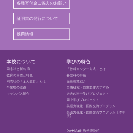
各種寄付金ご協力のお願い
証明書の発行について
採用情報
本校について
学びの特色
同志社と新島 襄
「教科センター方式」とは
教育の目標と特色
各教科の特色
同志社の「全人教育」とは
面白授業紹介
卒業後の進路
自由研究・自主製作のすすめ
キャンパス紹介
過去の同中学びプロジェクト
同中学びプロジェクト
英語力強化・国際交流プログラム
英語力強化・国際交流プログラム【昨年
度】
Do★Math 数学博物館