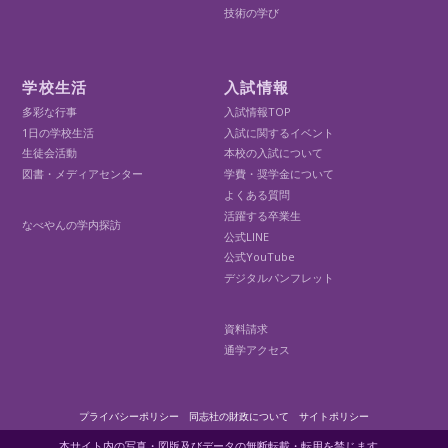
技術の学び
学校生活
入試情報
多彩な行事
入試情報TOP
1日の学校生活
入試に関するイベント
生徒会活動
本校の入試について
図書・メディアセンター
学費・奨学金について
よくある質問
活躍する卒業生
なべやんの学内探訪
公式LINE
公式YouTube
デジタルパンフレット
資料請求
通学アクセス
プライバシーポリシー
同志社の財政について
サイトポリシー
本サイト内の写真・図版及びデータの無断転載・転用を禁じます。