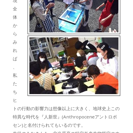
境
全
体
か
ら
み
れ
ば
、
私
た
ち
ヒ
トの行動の影響力は想像以上に大きく、地球史上この
特異な時代を『人新世』(Anthropoceneアントロポ
セン)と名付けられてもいるのです。