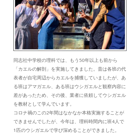
同志社中学校の理科では、もう50年以上も前から
「カエルの解剖」を実施してきました。昔は各班の代
表者が自宅周辺からカエルを捕獲していましたが、あ
る班はアマガエル、ある班はウシガエルと観察内容に
差があったため、その後、業者に依頼してウシガエル
を教材として学んでいます。
コロナ禍のこの2年間はなかなか本格実施することが
できませんでしたが、今年は、理科時間内に班4人で
1匹のウシガエルで学び深めることができました。