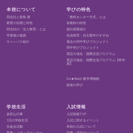
本校について
学びの特色
同志社と新島 襄
「教科センター方式」とは
教育の目標と特色
各教科の特色
同志社の「全人教育」とは
面白授業紹介
卒業後の進路
自由研究・自主製作のすすめ
キャンパス紹介
過去の同中学びプロジェクト
同中学びプロジェクト
英語力強化・国際交流プログラム
英語力強化・国際交流プログラム【昨年
度】
Do★Math 数学博物館
技術の学び
学校生活
入試情報
多彩な行事
入試情報TOP
1日の学校生活
入試に関するイベント
生徒会活動
本校の入試について
図書・メディアセンター
学費・奨学金について