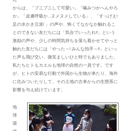
からは、「プニプニして可愛い」「噛みつかへんやろ
か」「皮膚呼吸か…ヌメヌメしている」、「すっげえ!
足の水かき立派! 」の声や、怖くてなかなか触れるこ
とのできない友だちには「気合でいったれ!!」という
激励の声や、少しの時間気持ちを落ち着かせてやっと
触れた友だちには「やった～! みんな拍手～!!」といっ
た声も飛び交い、微笑ましいひと時でもありました。
私たちヒトもカエルも地球の自然の一員です。です
が、ヒトの安易な行動で外国から生物が来たり、海外
に住みついたりして、その土地の古来からの生態系に
影響を与え続けています。
地
球
環