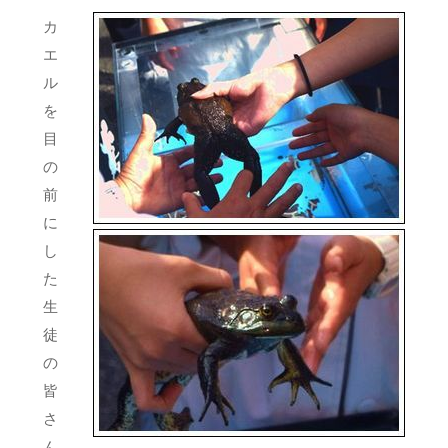
カ
エ
ル
を
目
の
前
に
し
た
生
徒
の
皆
さ
ん