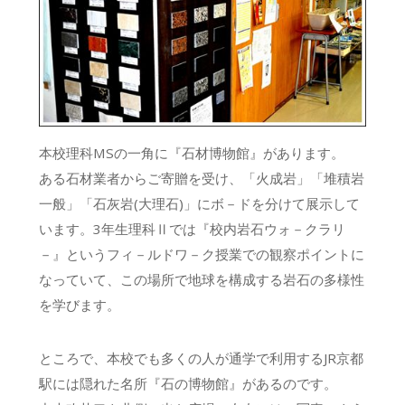
本校理科MSの一角に『石材博物館』があります。
ある石材業者からご寄贈を受け、「火成岩」「堆積岩
一般」「石灰岩(大理石)」にボ－ドを分けて展示して
います。3年生理科Ⅱでは『校内岩石ウォ－クラリ
－』というフィ－ルドワ－ク授業での観察ポイントに
なっていて、この場所で地球を構成する岩石の多様性
を学びます。
ところで、本校でも多くの人が通学で利用するJR京都
駅には隠れた名所『石の博物館』があるのです。