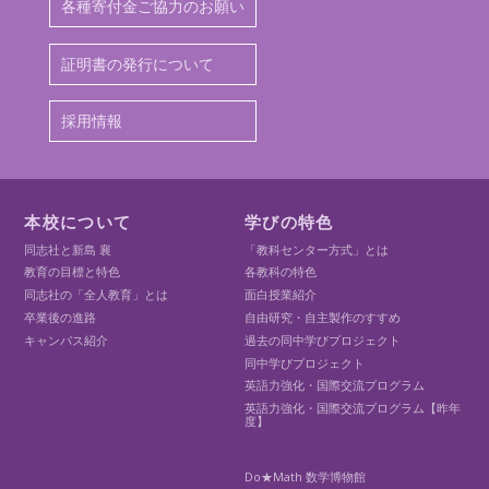
各種寄付金ご協力のお願い
証明書の発行について
採用情報
本校について
学びの特色
同志社と新島 襄
「教科センター方式」とは
教育の目標と特色
各教科の特色
同志社の「全人教育」とは
面白授業紹介
卒業後の進路
自由研究・自主製作のすすめ
キャンパス紹介
過去の同中学びプロジェクト
同中学びプロジェクト
英語力強化・国際交流プログラム
英語力強化・国際交流プログラム【昨年
度】
Do★Math 数学博物館