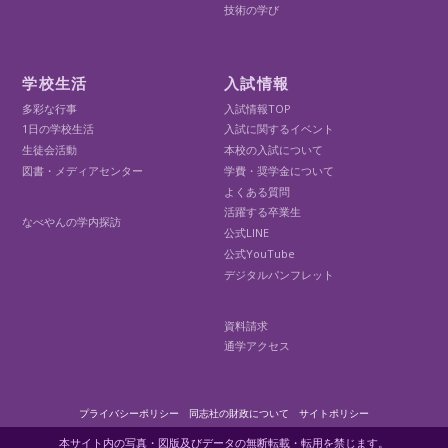
技術の学び
学校生活
入試情報
多彩な行事
入試情報TOP
1日の学校生活
入試に関するイベント
生徒会活動
本校の入試について
図書・メディアセンター
学費・奨学金について
よくある質問
活躍する卒業生
なべやんの学内探訪
公式LINE
公式YouTube
デジタルパンフレット
資料請求
通学アクセス
プライバシーポリシー
同志社の財政について
サイトポリシー
本サイト内の写真・図版及びデータの無断転載・転用を禁じます。