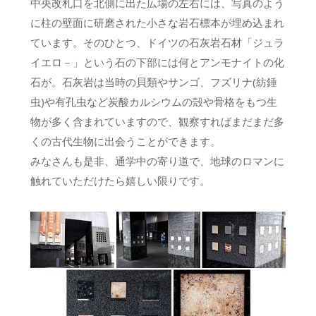
中央改札口を北側に出た広場の左右には、写真のよう
に柱の壁面に研磨された小さな岩石標本が埋め込まれ
ています。そのひとつ、ドイツの石灰岩石材「ジュラ
イエロ－」という石の下部には何とアンモナイトの化
石が。石灰岩は当時の貝類やサンゴ、フズリナ(紡錘
虫)や有孔虫など炭酸カルシウムの殻や骨格をもつ生
物が多く含まれていますので、観察すればまだまだ多
くの古代生物に出会うことができます。
みなさんも是非、通学中の寄り道で、地球のロマンに
触れていただけたら嬉しい限りです。