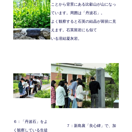
ことから背景にある比叡山が山になっ
ています。周囲は「丹波石」。
よく観察すると石英の結晶が斑状に見
えます。石英斑岩にも似て
いる溶結凝灰岩。
６：「丹波石」をよ
７：新島襄「良心碑」で、加
く観察している生徒