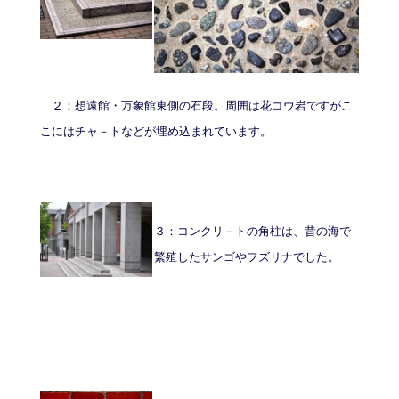
２：想遠館・万象館東側の石段。周囲は花コウ岩ですがこ
こにはチャ－トなどが埋め込まれています。
３：コンクリ－トの角柱は、昔の海で
繁殖したサンゴやフズリナでした。