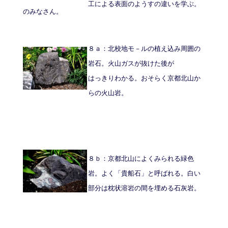
工による表面のようすの違いを学ぶ。
のみなさん。
８ａ：北校地モ－ルの植え込み周囲の
岩石。火山ガスが抜けた後が
はっきりわかる。おそらく京都北山か
らの火山岩。
８ｂ：京都北山によくみられる緑色
岩。よく「貴船石」と呼ばれる。白い
部分は枕状溶岩の間を埋める石灰岩。