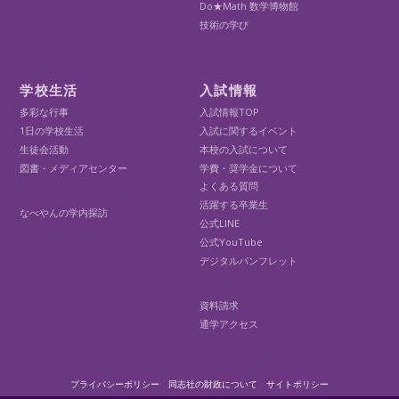
Do★Math 数学博物館
技術の学び
学校生活
入試情報
多彩な行事
入試情報TOP
1日の学校生活
入試に関するイベント
生徒会活動
本校の入試について
図書・メディアセンター
学費・奨学金について
よくある質問
活躍する卒業生
なべやんの学内探訪
公式LINE
公式YouTube
デジタルパンフレット
資料請求
通学アクセス
プライバシーポリシー
同志社の財政について
サイトポリシー