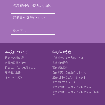
各種寄付金ご協力のお願い
証明書の発行について
採用情報
本校について
学びの特色
同志社と新島 襄
「教科センター方式」とは
教育の目標と特色
各教科の特色
同志社の「全人教育」とは
面白授業紹介
卒業後の進路
自由研究・自主製作のすすめ
キャンパス紹介
過去の同中学びプロジェクト
同中学びプロジェクト
英語力強化・国際交流プログラム
英語力強化・国際交流プログラム【昨年
度】