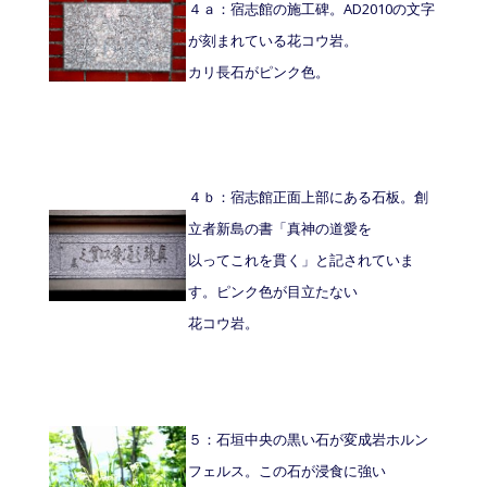
４ａ：宿志館の施工碑。AD2010の文字
が刻まれている花コウ岩。
カリ長石がピンク色。
４ｂ：宿志館正面上部にある石板。創
立者新島の書「真神の道愛を
以ってこれを貫く」と記されていま
す。ピンク色が目立たない
花コウ岩。
５：石垣中央の黒い石が変成岩ホルン
フェルス。この石が浸食に強い