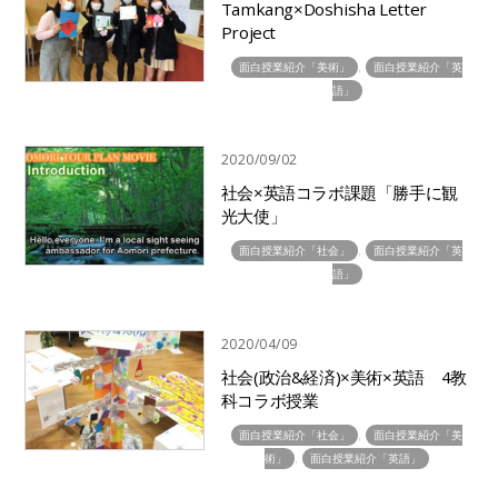
2017/11/14
My Dream
面白授業紹介「英語」
2017/11/14
collaborative reading and
writing (共同学習)
面白授業紹介「英語」
2017/11/14
See Feel Express ～見て、感じ
て、表現する英語～
面白授業紹介「英語」