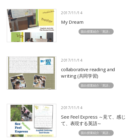
本校について
学びの特色
同志社と新島 襄
「教科センター方式」とは
教育の目標と特色
各教科の特色
同志社の「全人教育」とは
面白授業紹介
卒業後の進路
自由研究・自主製作のすすめ
キャンパス紹介
過去の同中学びプロジェクト
同中学びプロジェクト
英語力強化・国際交流プログラム
英語力強化・国際交流プログラム【昨年
度】
Do★Math 数学博物館
技術の学び
学校生活
入試情報
多彩な行事
入試情報TOP
1日の学校生活
入試に関するイベント
生徒会活動
本校の入試について
図書・メディアセンター
学費・奨学金について