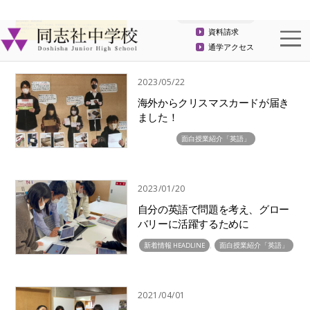
英語で平和を学ぶプロジェクト〜
Doshisha Peace Award 2019〜
面白授業紹介「英語」
2018/12/04
自由研究中間発表 in English
面白授業紹介「英語」
2017/11/14
Why do we study English?
面白授業紹介「英語」