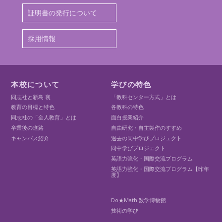
証明書の発行について
採用情報
本校について
学びの特色
同志社と新島 襄
「教科センター方式」とは
教育の目標と特色
各教科の特色
同志社の「全人教育」とは
面白授業紹介
卒業後の進路
自由研究・自主製作のすすめ
キャンパス紹介
過去の同中学びプロジェクト
同中学びプロジェクト
英語力強化・国際交流プログラム
英語力強化・国際交流プログラム【昨年
度】
Do★Math 数学博物館
技術の学び