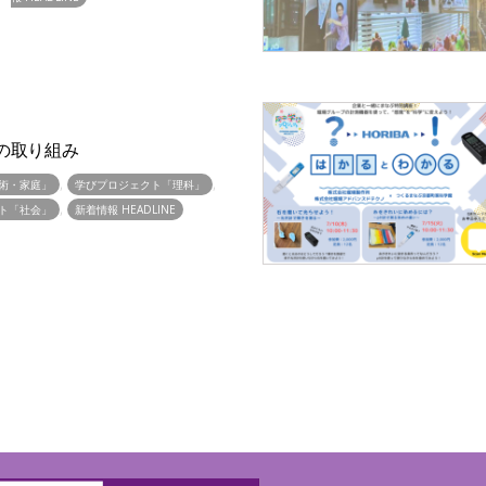
sticの取り組み
,
,
術・家庭」
学びプロジェクト「理科」
,
ト「社会」
新着情報 HEADLINE