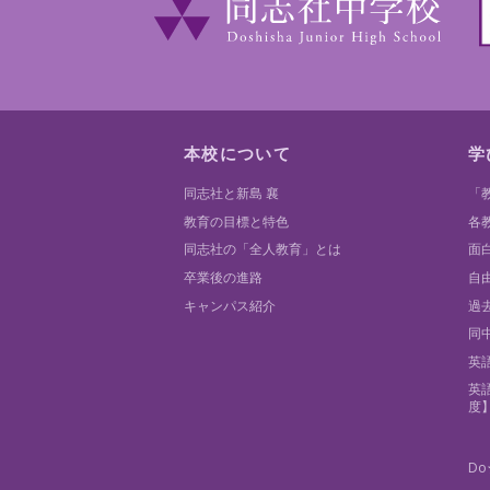
本校について
学
同志社と新島 襄
「
教育の目標と特色
各
同志社の「全人教育」とは
面
卒業後の進路
自
キャンパス紹介
過
同
英
英
度
Do