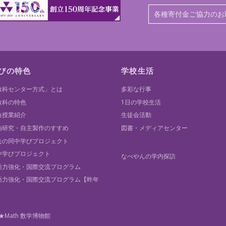
各種寄付金ご協力のお
びの特色
学校生活
教科センター方式」とは
多彩な行事
教科の特色
1日の学校生活
白授業紹介
生徒会活動
由研究・自主製作のすすめ
図書・メディアセンター
去の同中学びプロジェクト
中学びプロジェクト
なべやんの学内探訪
語力強化・国際交流プログラム
語力強化・国際交流プログラム【昨年
】
★Math 数学博物館