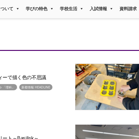
について
学びの特色
学校生活
入試情報
資料請求
ィーで描く色の不思議
,
ト「理科」
新着情報 HEADLINE
ト～Basilisk～