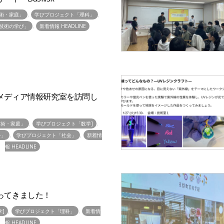
,
,
術・家庭」
学びプロジェクト「理科」
,
技術の学び」
新着情報 HEADLINE
メディア情報研究室を訪問し
,
,
技術・家庭」
学びプロジェクト「数学]
,
,
科」
学びプロジェクト「社会」
新着情
報 HEADLINE
ってきました！
,
,
]
学びプロジェクト「理科」
新着情
報 HEADLINE