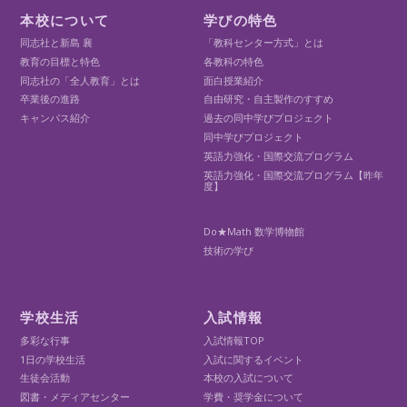
本校について
学びの特色
同志社と新島 襄
「教科センター方式」とは
教育の目標と特色
各教科の特色
同志社の「全人教育」とは
面白授業紹介
卒業後の進路
自由研究・自主製作のすすめ
キャンパス紹介
過去の同中学びプロジェクト
同中学びプロジェクト
英語力強化・国際交流プログラム
英語力強化・国際交流プログラム【昨年
度】
Do★Math 数学博物館
技術の学び
学校生活
入試情報
多彩な行事
入試情報TOP
1日の学校生活
入試に関するイベント
生徒会活動
本校の入試について
図書・メディアセンター
学費・奨学金について