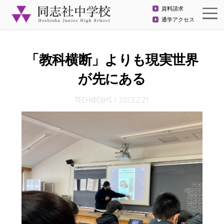
資料請求
通学アクセス
「教科横断」よりも現実世界
が先にある
TECH@DJHS
/
2023.2.21