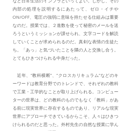
など日常生活のインフラといってよい。しかし、その
内部の処理を説明するにあたって、ゼロ・イチや
ON/OFF、電圧の強弱に意味を持たせる仕組みは重要
なのだ。授業では、２進数を使って秘密のメールを送
ろうというミッションが課せられ、文字コードを解読
していくことが求められるのだ。真剣な表情の生徒た
ち。「あっ」と気づいたことを隣の人と交換し合う。
とてもひきつけられる中身だった。
近年、”教科横断”、”クロスカリキュラム”などのキ
ーワードは教育分野でのトレンドで、それぞれの教科
で工業・工学的なことが取り上げられる。コンピュー
ターの世界は、どの教科のものでもなく「教科」があ
る前に現実世界に存在するものであり、リアルな現実
世界にアプローチできているからこそ、人々はひきつ
けられるのだと思った。外村先生の自然な授業に学ん