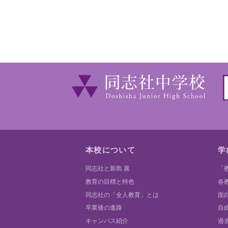
本校について
学
同志社と新島 襄
「
教育の目標と特色
各
同志社の「全人教育」とは
面
卒業後の進路
自
キャンパス紹介
過