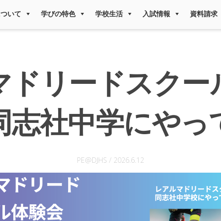
について
学びの特色
学校生活
入試情報
資料請求
マドリードスクー
同志社中学にやっ
PE@DJHS
/
2026.6.12