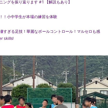
ングを振り返ります #1 【解説もあり】
！！小中学生が本場の練習を体験
年 凄すぎる足技！華麗なボールコントロール！マルセロも感
 skills!