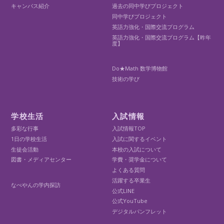
キャンパス紹介
過去の同中学びプロジェクト
同中学びプロジェクト
英語力強化・国際交流プログラム
英語力強化・国際交流プログラム【昨年
度】
Do★Math 数学博物館
技術の学び
学校生活
入試情報
多彩な行事
入試情報TOP
1日の学校生活
入試に関するイベント
生徒会活動
本校の入試について
図書・メディアセンター
学費・奨学金について
よくある質問
活躍する卒業生
なべやんの学内探訪
公式LINE
公式YouTube
デジタルパンフレット