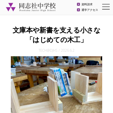
資料請求
通学アクセス
文庫本や新書を支える小さな
「はじめての木工」
TECH@DJHS
/
2026.6.2