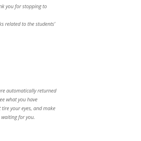
ank you for stopping to
s related to the students’
re automatically returned
see what you have
t tire your eyes, and make
waiting for you.