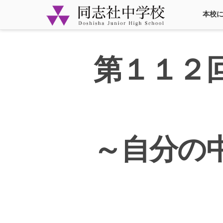
本校
第１１２
～自分の