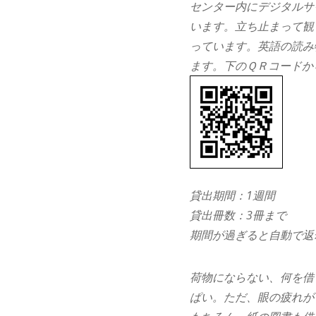
センター内にデジタルサ
います。立ち止まって観
っています。英語の読み
ます。下のＱＲコードか
貸出期間：1週間
貸出冊数：3冊まで
期間が過ぎると自動で返
荷物にならない、何を借
ぱい。ただ、眼の疲れが