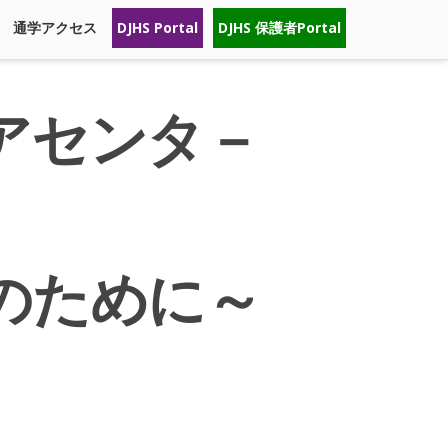
通学アクセス
DJHS Portal
DJHS 保護者Portal
アセンタ－
のために～