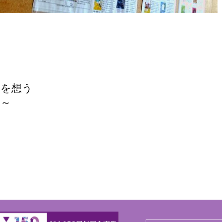
学を想う
る～