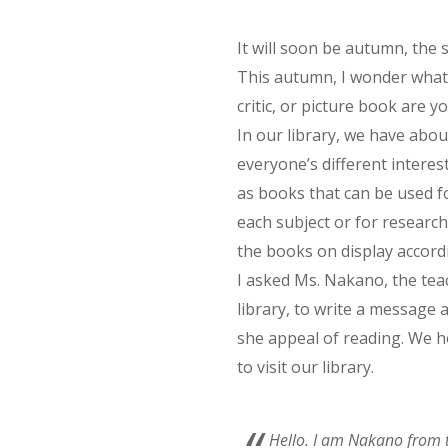
It will soon be autumn, the 
This autumn, I wonder what 
critic, or picture book are 
In our library, we have abou
everyone’s different interest
as books that can be used fo
each subject or for researc
the books on display accord
I asked Ms. Nakano, the tea
library, to write a message 
she appeal of reading. We h
to visit our library.
Hello. I am Nakano from t