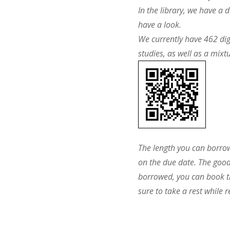
In the library, we have a 
have a look.
We currently have 462 digi
studies, as well as a mixt
The length you can borro
on the due date. The goo
borrowed, you can book th
sure to take a rest while