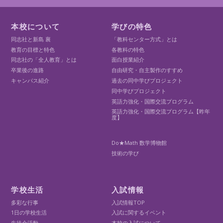
本校について
学びの特色
同志社と新島 襄
「教科センター方式」とは
教育の目標と特色
各教科の特色
同志社の「全人教育」とは
面白授業紹介
卒業後の進路
自由研究・自主製作のすすめ
キャンパス紹介
過去の同中学びプロジェクト
同中学びプロジェクト
英語力強化・国際交流プログラム
英語力強化・国際交流プログラム【昨年
度】
Do★Math 数学博物館
技術の学び
学校生活
入試情報
多彩な行事
入試情報TOP
1日の学校生活
入試に関するイベント
生徒会活動
本校の入試について