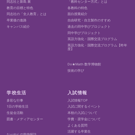
同志社と新島 襄
「教科センター方式」とは
教育の目標と特色
各教科の特色
同志社の「全人教育」とは
面白授業紹介
卒業後の進路
自由研究・自主製作のすすめ
キャンパス紹介
過去の同中学びプロジェクト
同中学びプロジェクト
英語力強化・国際交流プログラム
英語力強化・国際交流プログラム【昨年
度】
Do★Math 数学博物館
技術の学び
学校生活
入試情報
多彩な行事
入試情報TOP
1日の学校生活
入試に関するイベント
生徒会活動
本校の入試について
図書・メディアセンター
学費・奨学金について
よくある質問
活躍する卒業生
なべやんの学内探訪