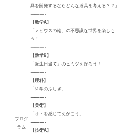
具を開発するならどんな道具を考える？？
」
———-
【数学A】
「メビウスの輪」の不思議な世界を楽しも
う！
———-
【数学B】
「誕生日当て」のヒミツを探ろう！
———-
【理科】
「科学のふしぎ」
———-
【美術】
「
オトを感じてえがこう
」
プログ
———-
ラム
【技術A】