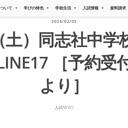
について
学びの特色
学校生活
入試情報
資料請求
2026/02/05
3/7（土）同志社中学
INE17 ［予約受
より］
入試NEWS