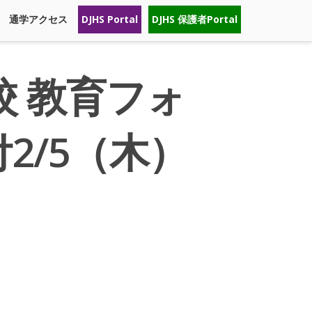
通学アクセス
DJHS Portal
DJHS 保護者Portal
校 教育フォ
付2/5（木）