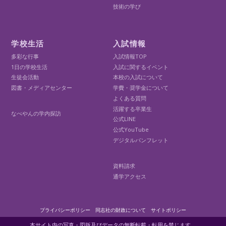
技術の学び
学校生活
入試情報
多彩な行事
入試情報TOP
1日の学校生活
入試に関するイベント
生徒会活動
本校の入試について
図書・メディアセンター
学費・奨学金について
よくある質問
活躍する卒業生
なべやんの学内探訪
公式LINE
公式YouTube
デジタルパンフレット
資料請求
通学アクセス
プライバシーポリシー
同志社の財政について
サイトポリシー
本サイト内の写真・図版及びデータの無断転載・転用を禁じます。