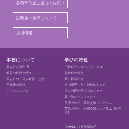
各種寄付金ご協力のお願い
証明書の発行について
採用情報
本校について
学びの特色
同志社と新島 襄
「教科センター方式」とは
教育の目標と特色
各教科の特色
同志社の「全人教育」とは
面白授業紹介
卒業後の進路
自由研究・自主製作のすすめ
キャンパス紹介
過去の同中学びプロジェクト
同中学びプロジェクト
英語力強化・国際交流プログラム
英語力強化・国際交流プログラム【昨年
度】
Do★Math 数学博物館