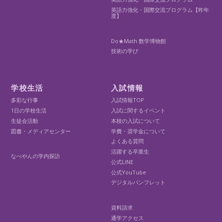
英語力強化・国際交流プログラム【昨年
度】
Do★Math 数学博物館
技術の学び
学校生活
入試情報
多彩な行事
入試情報TOP
1日の学校生活
入試に関するイベント
生徒会活動
本校の入試について
図書・メディアセンター
学費・奨学金について
よくある質問
活躍する卒業生
なべやんの学内探訪
公式LINE
公式YouTube
デジタルパンフレット
資料請求
通学アクセス