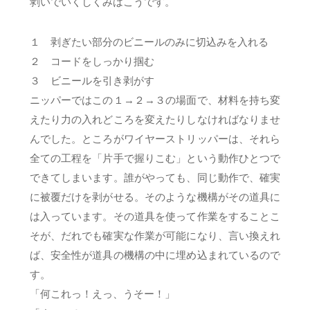
剥いでいくしくみはこうです。
１ 剥ぎたい部分のビニールのみに切込みを入れる
２ コードをしっかり掴む
３ ビニールを引き剥がす
ニッパーではこの１→２→３の場面で、材料を持ち変
えたり力の入れどころを変えたりしなければなりませ
んでした。ところがワイヤーストリッパーは、それら
全ての工程を「片手で握りこむ」という動作ひとつで
できてしまいます。誰がやっても、同じ動作で、確実
に被覆だけを剥がせる。そのような機構がその道具に
は入っています。その道具を使って作業をすることこ
そが、だれでも確実な作業が可能になり、言い換えれ
ば、安全性が道具の機構の中に埋め込まれているので
す。
「何これっ！えっ、うそー！」