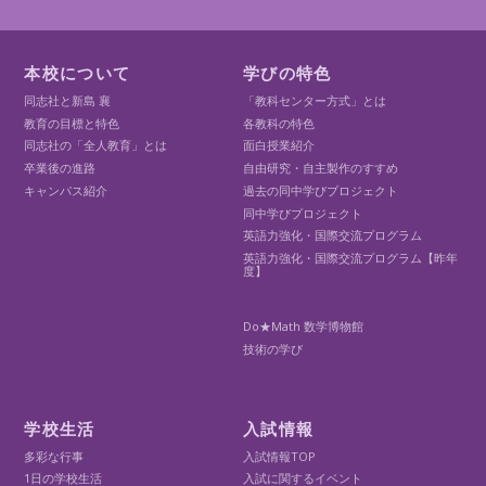
本校について
学びの特色
同志社と新島 襄
「教科センター方式」とは
教育の目標と特色
各教科の特色
同志社の「全人教育」とは
面白授業紹介
卒業後の進路
自由研究・自主製作のすすめ
キャンパス紹介
過去の同中学びプロジェクト
同中学びプロジェクト
英語力強化・国際交流プログラム
英語力強化・国際交流プログラム【昨年
度】
Do★Math 数学博物館
技術の学び
学校生活
入試情報
多彩な行事
入試情報TOP
1日の学校生活
入試に関するイベント