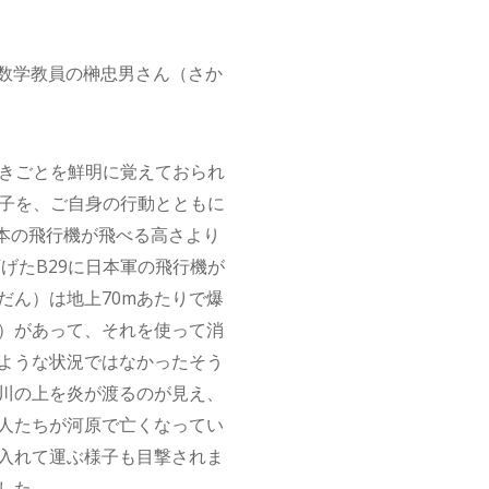
校数学教員の榊忠男さん（さか
できごとを鮮明に覚えておられ
様子を、ご自身の行動とともに
本の飛行機が飛べる高さより
げたB29に日本軍の飛行機が
だん）は地上70mあたりで爆
）があって、それを使って消
ような状況ではなかったそう
川の上を炎が渡るのが見え、
人たちが河原で亡くなってい
入れて運ぶ様子も目撃されま
した。