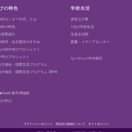
びの特色
学校生活
教科センター方式」とは
多彩な行事
教科の特色
1日の学校生活
白授業紹介
生徒会活動
由研究・自主製作のすすめ
図書・メディアセンター
去の同中学びプロジェクト
中学びプロジェクト
なべやんの学内探訪
語力強化・国際交流プログラム
語力強化・国際交流プログラム【昨年
】
★Math 数学博物館
術の学び
プライバシーポリシー
同志社の財政について
サイトポリシー