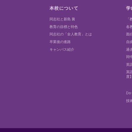
本校について
学
同志社と新島 襄
「
教育の目標と特色
各
同志社の「全人教育」とは
面
卒業後の進路
自
キャンパス紹介
過
同
英
英
度
Do
技