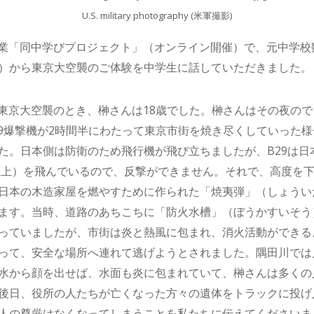
U.S. military photography (米軍撮影)
課外授業「同中学びプロジェクト」（オンライン開催）で、元中学
）から東京大空襲のご体験を中学生に話していただきました。
った東京大空襲のとき、榊さんは18歳でした。榊さんはその夜の
B29爆撃機が2時間半にわたって東京市街を焼き尽くしていった
た。日本側は防衛のため飛行機が飛び立ちましたが、B29は日
ｍ以上）を飛んでいるので、反撃ができません。それで、高度を下
日本の木造家屋を燃やすために作られた「焼夷弾」（しょうい
ます。当時、道路のあちこちに「防火水槽」（ぼうかすいそう
っていましたが、市街は炎と熱風に包まれ、消火活動ができる
って、安全な場所へ連れて逃げようとされました。隅田川では
水から顔を出せば、水面も炎に包まれていて、榊さんは多くの
後日、役所の人たちが亡くなった方々の遺体をトラックに投げ
人の尊厳はなくなってしまうことを私たちに伝えてくださいま