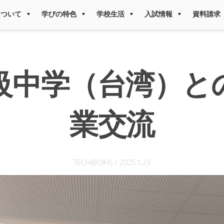
について
学びの特色
学校生活
入試情報
資料請求
級中学（台湾）と
業交流
TECH@DJHS
/
2025.1.23