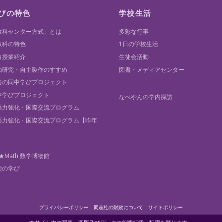
びの特色
学校生活
教科センター方式」とは
多彩な行事
教科の特色
1日の学校生活
白授業紹介
生徒会活動
由研究・自主製作のすすめ
図書・メディアセンター
去の同中学びプロジェクト
中学びプロジェクト
なべやんの学内探訪
語力強化・国際交流プログラム
語力強化・国際交流プログラム【昨年
】
★Math 数学博物館
術の学び
プライバシーポリシー
同志社の財政について
サイトポリシー