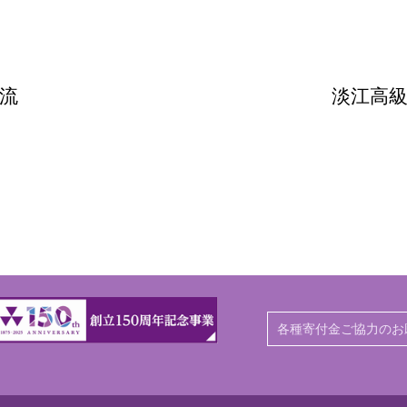
流
淡江高
各種寄付金ご協力のお