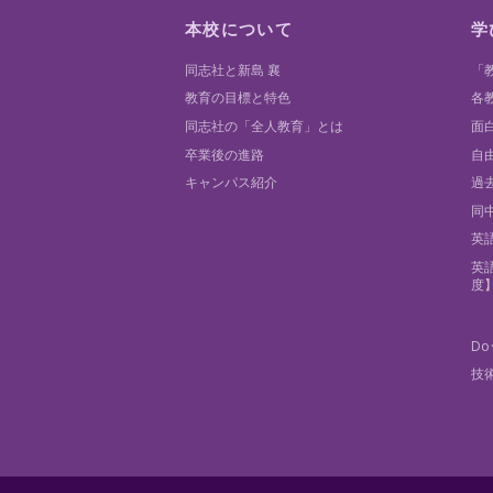
本校について
学
同志社と新島 襄
「
教育の目標と特色
各
同志社の「全人教育」とは
面
卒業後の進路
自
キャンパス紹介
過
同
英
英
度
Do
技