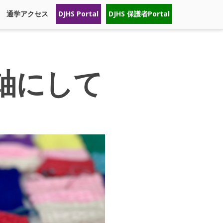
通学アクセス
DJHS Portal
DJHS 保護者Portal
軸にして