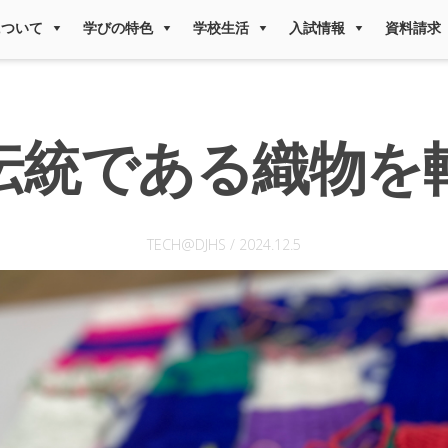
について
学びの特色
学校生活
入試情報
資料請求
伝統である織物を
TECH@DJHS
/
2024.12.5