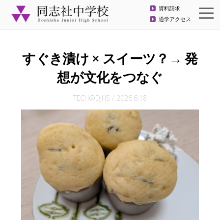
資料請求
通学アクセス
すぐき漬け × スイーツ？→ 発
想が文化をつなぐ
TECH@DJHS
/
2026.6.18