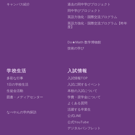
キャンパス紹介
過去の同中学びプロジェクト
同中学びプロジェクト
英語力強化・国際交流プログラム
英語力強化・国際交流プログラム【昨年
度】
Do★Math 数学博物館
技術の学び
学校生活
入試情報
多彩な行事
入試情報TOP
1日の学校生活
入試に関するイベント
生徒会活動
本校の入試について
図書・メディアセンター
学費・奨学金について
よくある質問
活躍する卒業生
なべやんの学内探訪
公式LINE
公式YouTube
デジタルパンフレット