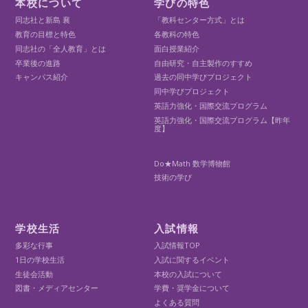
本校について
学びの特色
同志社と新島 襄
「教科センター方式」とは
教育の目標と特色
各教科の特色
同志社の「全人教育」とは
面白授業紹介
卒業後の進路
自由研究・自主製作のすすめ
キャンパス紹介
過去の同中学びプロジェクト
同中学びプロジェクト
英語力強化・国際交流プログラム
英語力強化・国際交流プログラム【昨年
度】
Do★Math 数学博物館
技術の学び
学校生活
入試情報
多彩な行事
入試情報TOP
1日の学校生活
入試に関するイベント
生徒会活動
本校の入試について
図書・メディアセンター
学費・奨学金について
よくある質問