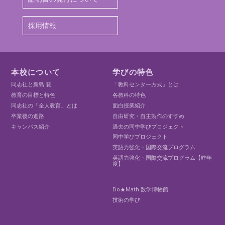
採用情報
本校について
学びの特色
同志社と新島 襄
「教科センター方式」とは
教育の目標と特色
各教科の特色
同志社の「全人教育」とは
面白授業紹介
卒業後の進路
自由研究・自主製作のすすめ
キャンパス紹介
過去の同中学びプロジェクト
同中学びプロジェクト
英語力強化・国際交流プログラム
英語力強化・国際交流プログラム【昨年
度】
Do★Math 数学博物館
技術の学び