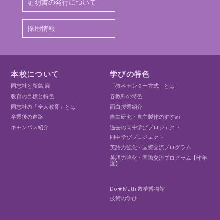
証明書の発行について
採用情報
本校について
学びの特色
同志社と新島 襄
「教科センター方式」とは
教育の目標と特色
各教科の特色
同志社の「全人教育」とは
面白授業紹介
卒業後の進路
自由研究・自主製作のすすめ
キャンパス紹介
過去の同中学びプロジェクト
同中学びプロジェクト
英語力強化・国際交流プログラム
英語力強化・国際交流プログラム【昨年
度】
Do★Math 数学博物館
技術の学び