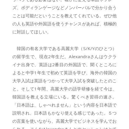
ズ、ボディランゲージなどノンバーバルで分かり合う
ことは可能だということを教えてくれている。ぜひ他
の人も英語や外国語を使うチャンスがあれば、積極的
に対話してほしい。
韓国の有名大学である高麗大学（S/K/Yのひとつ）
の留学生で、現在2年生だ。Alexandraさんはウクラ
イナ出身で、英語は2番目の外国語で、聞くところに
よると中学1年生で初めて英語を学び、海外の韓国の
大学入試は英語をつかって大学入試を突破したとのこ
と。そして1年間、高麗大学の語学研修を経て今は、
韓国語を教える立場にいる。驚くべき習得の速さ。
「日本語は、しゃべれません」という内容を日本語で
説明され、日本語もかなり使える感じであった。５つ
の言葉を使いながら、高麗大学でビジネスを学んでお
られる。そんなAlexandraさんとのセッションはとて