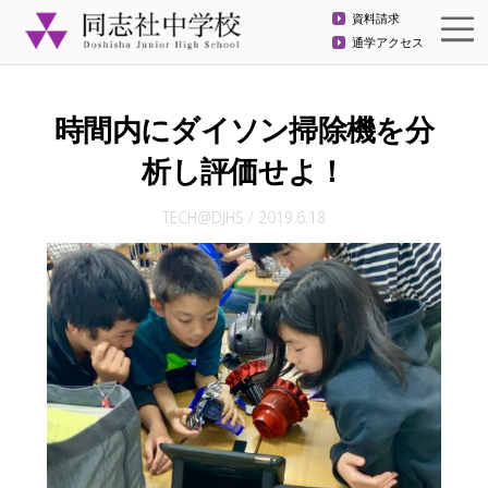
資料請求
通学アクセス
時間内にダイソン掃除機を分
析し評価せよ！
TECH@DJHS
/
2019.6.18