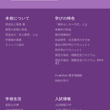
本校について
学びの特色
同志社と新島 襄
「教科センター方式」とは
教育の目標と特色
各教科の特色
同志社の「全人教育」とは
面白授業紹介
卒業後の進路
自由研究・自主製作のすすめ
キャンパス紹介
過去の同中学びプロジェクト
同中学びプロジェクト
英語力強化・国際交流プログラム
英語力強化・国際交流プログラム【昨年
度】
Do★Math 数学博物館
技術の学び
学校生活
入試情報
多彩な行事
入試情報TOP
1日の学校生活
入試に関するイベント