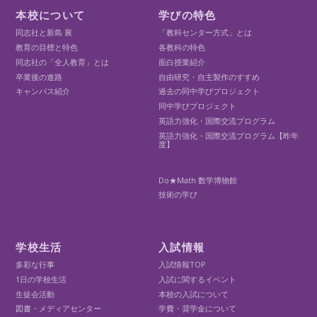
本校について
学びの特色
同志社と新島 襄
「教科センター方式」とは
教育の目標と特色
各教科の特色
同志社の「全人教育」とは
面白授業紹介
卒業後の進路
自由研究・自主製作のすすめ
キャンパス紹介
過去の同中学びプロジェクト
同中学びプロジェクト
英語力強化・国際交流プログラム
英語力強化・国際交流プログラム【昨年
度】
Do★Math 数学博物館
技術の学び
学校生活
入試情報
多彩な行事
入試情報TOP
1日の学校生活
入試に関するイベント
生徒会活動
本校の入試について
図書・メディアセンター
学費・奨学金について