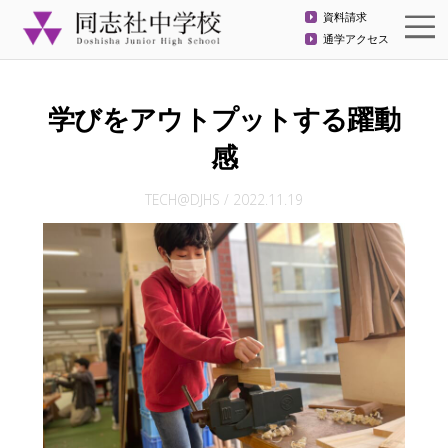
資料請求
通学アクセス
学びをアウトプットする躍動
感
TECH@DJHS
/
2022.11.19