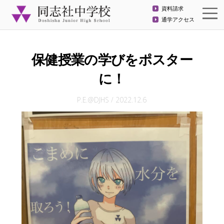
資料請求
通学アクセス
保健授業の学びをポスター
に！
P.E.@DJHS
/
2022.12.6