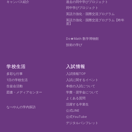
キャンパス紹介
過去の同中学びプロジェクト
同中学びプロジェクト
英語力強化・国際交流プログラム
英語力強化・国際交流プログラム【昨年
度】
Do★Math 数学博物館
技術の学び
学校生活
入試情報
多彩な行事
入試情報TOP
1日の学校生活
入試に関するイベント
生徒会活動
本校の入試について
図書・メディアセンター
学費・奨学金について
よくある質問
活躍する卒業生
なべやんの学内探訪
公式LINE
公式YouTube
デジタルパンフレット