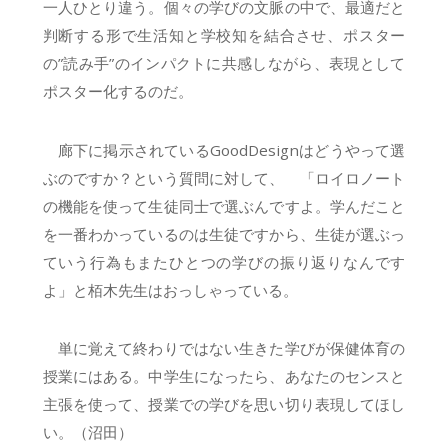
一人ひとり違う。個々の学びの文脈の中で、最適だと
判断する形で生活知と学校知を結合させ、ポスター
の”読み手”のインパクトに共感しながら、表現として
ポスター化するのだ。
廊下に掲示されているGoodDesignはどうやって選
ぶのですか？という質問に対して、 「ロイロノート
の機能を使って生徒同士で選ぶんですよ。学んだこと
を一番わかっているのは生徒ですから、生徒が選ぶっ
ていう行為もまたひとつの学びの振り返りなんです
よ」と栢木先生はおっしゃっている。
単に覚えて終わりではない生きた学びが保健体育の
授業にはある。中学生になったら、あなたのセンスと
主張を使って、授業での学びを思い切り表現してほし
い。（沼田）