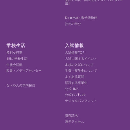
度】
Do★Math 数学博物館
技術の学び
学校生活
入試情報
多彩な行事
入試情報TOP
1日の学校生活
入試に関するイベント
生徒会活動
本校の入試について
図書・メディアセンター
学費・奨学金について
よくある質問
活躍する卒業生
なべやんの学内探訪
公式LINE
公式YouTube
デジタルパンフレット
資料請求
通学アクセス