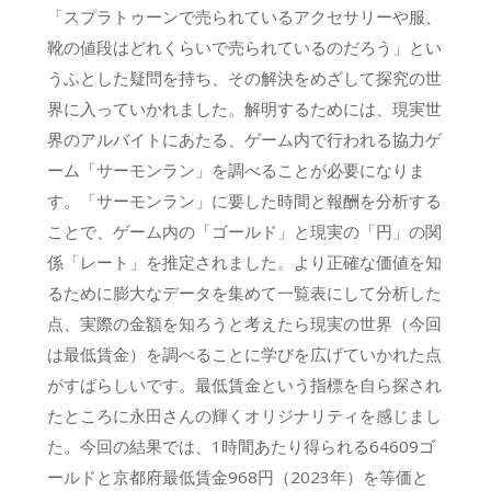
「スプラトゥーンで売られているアクセサリーや服、
靴の値段はどれくらいで売られているのだろう」とい
うふとした疑問を持ち、その解決をめざして探究の世
界に入っていかれました。解明するためには、現実世
界のアルバイトにあたる、ゲーム内で行われる協力ゲ
ーム「サーモンラン」を調べることが必要になりま
す。「サーモンラン」に要した時間と報酬を分析する
ことで、ゲーム内の「ゴールド」と現実の「円」の関
係「レート」を推定されました。より正確な価値を知
るために膨大なデータを集めて一覧表にして分析した
点、実際の金額を知ろうと考えたら現実の世界（今回
は最低賃金）を調べることに学びを広げていかれた点
がすばらしいです。最低賃金という指標を自ら探され
たところに永田さんの輝くオリジナリティを感じまし
た。今回の結果では、1時間あたり得られる64609ゴ
ールドと京都府最低賃金968円（2023年）を等価と