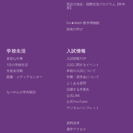
英語力強化・国際交流プログラム【昨年
度】
Do★Math 数学博物館
技術の学び
学校生活
入試情報
多彩な行事
入試情報TOP
1日の学校生活
入試に関するイベント
生徒会活動
本校の入試について
図書・メディアセンター
学費・奨学金について
よくある質問
活躍する卒業生
なべやんの学内探訪
公式LINE
公式YouTube
デジタルパンフレット
資料請求
通学アクセス