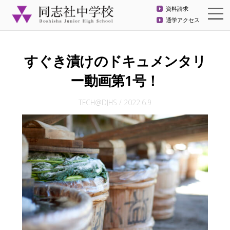
資料請求
通学アクセス
すぐき漬けのドキュメンタリ
ー動画第1号！
TECH@DJHS
/
2022.6.9