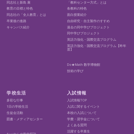
同志社と新島 襄
「教科センター方式」とは
教育の目標と特色
各教科の特色
同志社の「全人教育」とは
面白授業紹介
卒業後の進路
自由研究・自主製作のすすめ
キャンパス紹介
過去の同中学びプロジェクト
同中学びプロジェクト
英語力強化・国際交流プログラム
英語力強化・国際交流プログラム【昨年
度】
Do★Math 数学博物館
技術の学び
学校生活
入試情報
多彩な行事
入試情報TOP
1日の学校生活
入試に関するイベント
生徒会活動
本校の入試について
図書・メディアセンター
学費・奨学金について
よくある質問
活躍する卒業生
なべやんの学内探訪