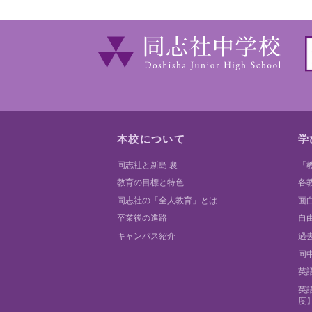
本校について
学
同志社と新島 襄
「
教育の目標と特色
各
同志社の「全人教育」とは
面
卒業後の進路
自
キャンパス紹介
過
同
英
英
度