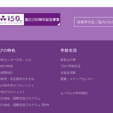
各種寄付金ご協力のお
びの特色
学校生活
教科センター方式」とは
多彩な行事
教科の特色
1日の学校生活
白授業紹介
生徒会活動
由研究・自主製作のすすめ
図書・メディアセンター
去の同中学びプロジェクト
中学びプロジェクト
なべやんの学内探訪
語力強化・国際交流プログラム
語力強化・国際交流プログラム【昨年
】